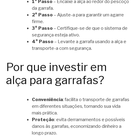
1° Passo
– Encaixe a alça ao redor do pescoço
da garrafa.
2° Passo
– Ajuste-a para garantir um agarre
firme.
3° Passo
– Certifique-se de que o sistema de
segurança esteja ativo.
4° Passo
– Levante a garrafa usando a alça e
transporte-a com segurança.
Por que investir em
alça para garrafas?
Conveniência
: facilita o transporte de garrafas
em diferentes situações, tornando sua vida
mais prática.
Proteção
: evita derramamentos e possíveis
danos às garrafas, economizando dinheiro a
longo prazo.