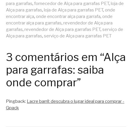
para garrafas
,
fornecedor de Alça para garrafas PET
,
loja de
Alça para garrafas
,
loja de Alça para garrafas PET
,
onde
encontrar alça
,
onde encontrar alça para garrafa
,
onde
encontrar alça para garrafas
,
revendedor de Alça para
garrafas
,
revendedor de Alça para garrafas PET
,
serviço de
Alça para garrafas
,
serviço de Alça para garrafas PET
3 comentários em “Alça
para garrafas: saiba
onde comprar”
Pingback:
Lacre barril: descubra o lugar ideal para comprar -
Gpack