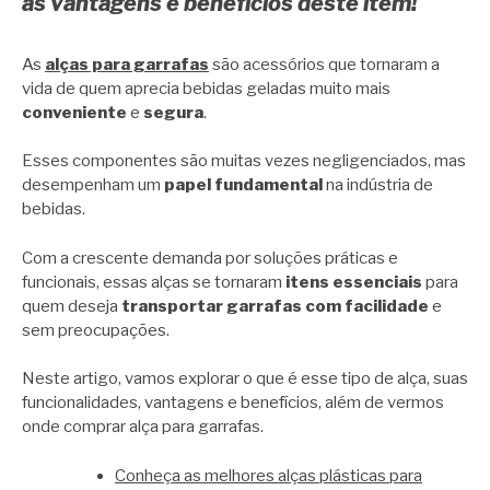
as vantagens e benefícios deste item!
As
alças para garrafas
são acessórios que tornaram a
vida de quem aprecia bebidas geladas muito mais
conveniente
e
segura
.
Esses componentes são muitas vezes negligenciados, mas
desempenham um
papel fundamental
na indústria de
bebidas.
Com a crescente demanda por soluções práticas e
funcionais, essas alças se tornaram
itens essenciais
para
quem deseja
transportar garrafas com facilidade
e
sem preocupações.
Neste artigo, vamos explorar o que é esse tipo de alça, suas
funcionalidades, vantagens e benefícios, além de vermos
onde comprar alça para garrafas.
Conheça as melhores alças plásticas para