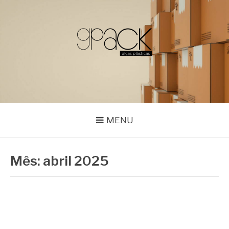
Pular
para
o
conteúdo
GPACK
MENU
Mês:
abril 2025