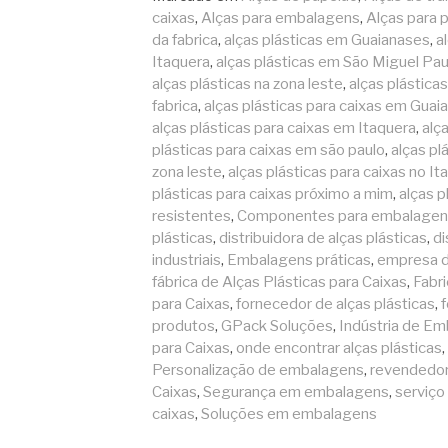
caixas
,
Alças para embalagens
,
Alças para 
da fabrica
,
alças plásticas em Guaianases
,
a
Itaquera
,
alças plásticas em São Miguel Pau
alças plásticas na zona leste
,
alças plásticas
fabrica
,
alças plásticas para caixas em Guai
alças plásticas para caixas em Itaquera
,
alç
plásticas para caixas em são paulo
,
alças pl
zona leste
,
alças plásticas para caixas no It
plásticas para caixas próximo a mim
,
alças p
resistentes
,
Componentes para embalagen
plásticas
,
distribuidora de alças plásticas
,
di
industriais
,
Embalagens práticas
,
empresa d
fábrica de Alças Plásticas para Caixas
,
Fabri
para Caixas
,
fornecedor de alças plásticas
,
f
produtos
,
GPack Soluções
,
Indústria de E
para Caixas
,
onde encontrar alças plásticas
,
Personalização de embalagens
,
revendedor 
Caixas
,
Segurança em embalagens
,
serviço
caixas
,
Soluções em embalagens