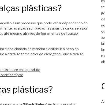
m
alças plásticas?
fe
ja
d
 papelão é um processo que pode variar dependendo do
n
lmente, as alças são fixadas nas abas da caixa, seja por
ou
 ou até mesmo através de ferramentas de fixação
a
ju
ura e posicionada de maneira a distribuir o peso do
ju
e a caixa se torne difícil de carregar ou que a alça se
m
ab
a mais sobre esse produto
ba onde comprar
as plásticas?
Al
de qualidade, a
GPack Soluções
é uma escolha