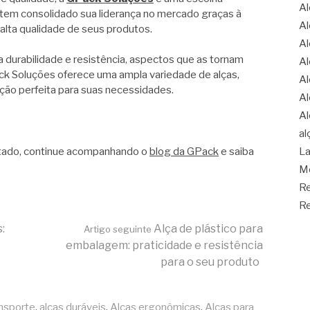
Al
tem consolidado sua liderança no mercado graças à
Al
alta qualidade de seus produtos.
Al
 durabilidade e resistência, aspectos que as tornam
Al
ack Soluções oferece uma ampla variedade de alças,
Al
ução perfeita para suas necessidades.
Al
Al
al
tado, continue acompanhando o
blog da GPack
e saiba
La
Mo
Re
Re
:
Alça de plástico para
Artigo seguinte
embalagem: praticidade e resistência
para o seu produto
ansporte
,
alças duráveis
,
Alças ergonômicas
,
Alças para