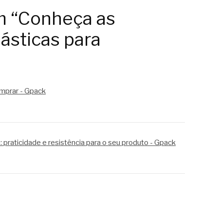
m “Conheça as
ásticas para
omprar - Gpack
 praticidade e resistência para o seu produto - Gpack