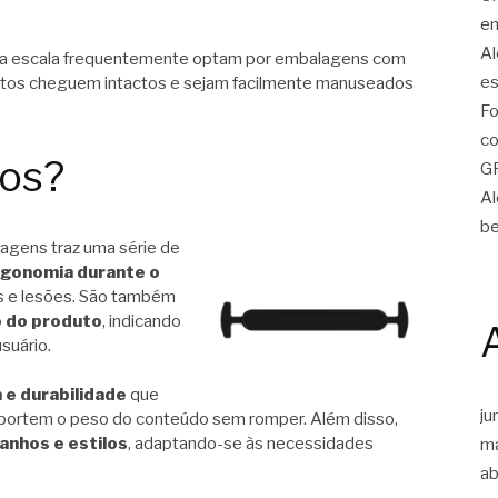
em
Al
ga escala frequentemente optam por embalagens com
es
odutos cheguem intactos e sejam facilmente manuseados
Fo
co
ios?
G
Al
be
agens traz uma série de
gonomia durante o
es e lesões. São também
o do produto
, indicando
usuário.
 e durabilidade
que
ju
portem o peso do conteúdo sem romper. Além disso,
anhos e estilos
, adaptando-se às necessidades
m
ab