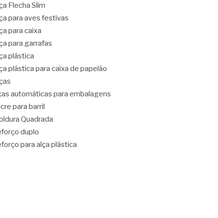
ça Flecha Slim
ça para aves festivas
ça para caixa
ça para garrafas
ça plástica
ça plástica para caixa de papelão
ças
ças automáticas para embalagens
cre para barril
ldura Quadrada
forço duplo
forço para alça plástica