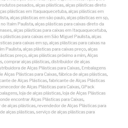
produtos pesados
,
alças plásticas
,
alças plásticas direto
lças plásticas em Itaquaquecetuba
,
alças plásticas em
lista
,
alças plásticas em são paulo
,
alças plásticas em sp
,
 no Itaim Paulista
,
alças plásticas para caixas direto da
anases
,
alças plásticas para caixas em Itaquaquecetuba
,
as plásticas para caixas em São Miguel Paulista
,
alças
ásticas para caixas em sp
,
alças plásticas para caixas na
aim Paulista
,
alças plásticas para caixas preço
,
alças
lásticas preço
,
alças plásticas próximo a mim
,
Alças
s
,
comprar alças plásticas
,
distribuidor de alças
stribuidora de Alças Plásticas para Caixas
,
Embalagens
e Alças Plásticas para Caixas
,
fábrica de alças plásticas
,
cante de Alças Plásticas
,
fabricante de Alças Plásticas
ornecedor de Alças Plásticas para Caixas
,
GPack
mbalagens
,
loja de alças plásticas
,
loja de Alças Plásticas
onde encontrar Alças Plásticas para Caixas
,
de alças plásticas
,
revendedor de Alças Plásticas para
 de alças plásticas
,
serviço de alças plásticas para