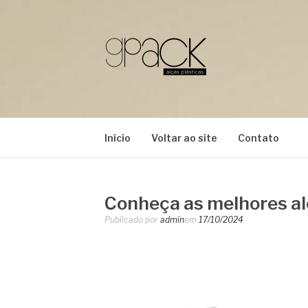
Pular
para
o
conteúdo
GPACK
Início
Voltar ao site
Contato
Conheça as melhores al
Publicado por
admin
em
17/10/2024