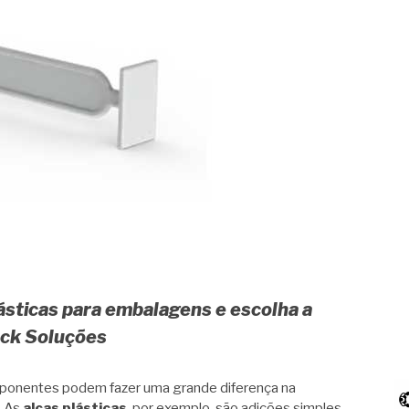
ásticas para embalagens e escolha a
ack Soluções
onentes podem fazer uma grande diferença na
. As
alças plásticas
, por exemplo, são adições simples