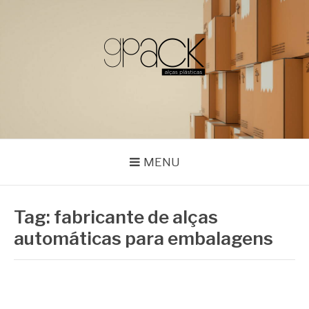
Pular
para
o
conteúdo
GPACK
MENU
Tag:
fabricante de alças
automáticas para embalagens