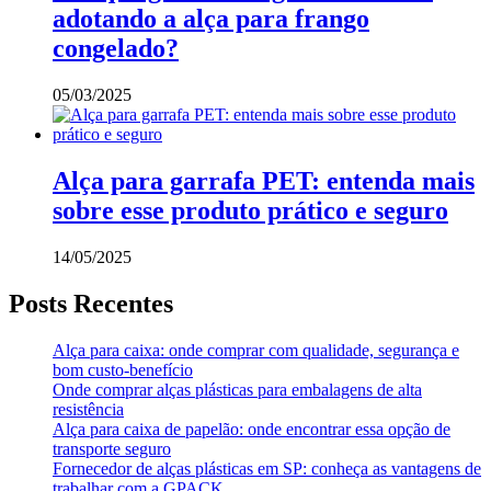
adotando a alça para frango
congelado?
05/03/2025
Alça para garrafa PET: entenda mais
sobre esse produto prático e seguro
14/05/2025
Posts Recentes
Alça para caixa: onde comprar com qualidade, segurança e
bom custo-benefício
Onde comprar alças plásticas para embalagens de alta
resistência
Alça para caixa de papelão: onde encontrar essa opção de
transporte seguro
Fornecedor de alças plásticas em SP: conheça as vantagens de
trabalhar com a GPACK