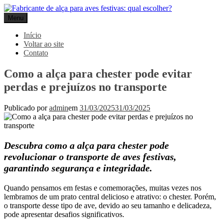
Pular
para
Menu
Gpack
o
conteúdo
Início
Voltar ao site
Contato
Como a alça para chester pode evitar
perdas e prejuízos no transporte
Publicado por
admin
em
31/03/2025
31/03/2025
Descubra como a alça para chester pode
revolucionar o transporte de aves festivas,
garantindo segurança e integridade.
Quando pensamos em festas e comemorações, muitas vezes nos
lembramos de um prato central delicioso e atrativo: o chester. Porém,
o transporte desse tipo de ave, devido ao seu tamanho e delicadeza,
pode apresentar desafios significativos.