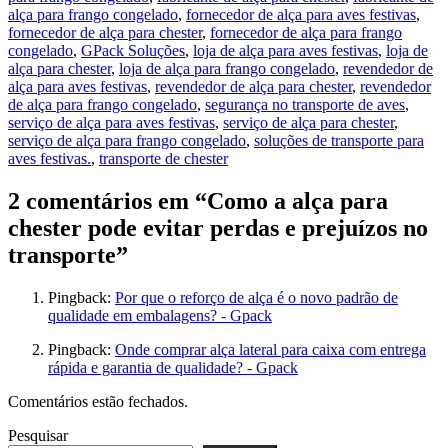
alça para frango congelado
,
fornecedor de alça para aves festivas
,
fornecedor de alça para chester
,
fornecedor de alça para frango
congelado
,
GPack Soluções
,
loja de alça para aves festivas
,
loja de
alça para chester
,
loja de alça para frango congelado
,
revendedor de
alça para aves festivas
,
revendedor de alça para chester
,
revendedor
de alça para frango congelado
,
segurança no transporte de aves
,
serviço de alça para aves festivas
,
serviço de alça para chester
,
serviço de alça para frango congelado
,
soluções de transporte para
aves festivas.
,
transporte de chester
2 comentários em “Como a alça para
chester pode evitar perdas e prejuízos no
transporte”
Pingback:
Por que o reforço de alça é o novo padrão de
qualidade em embalagens? - Gpack
Pingback:
Onde comprar alça lateral para caixa com entrega
rápida e garantia de qualidade? - Gpack
Comentários estão fechados.
Pesquisar