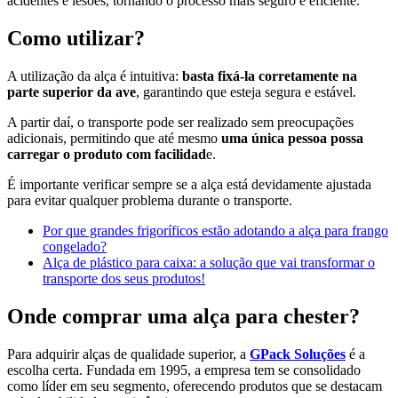
acidentes e lesões, tornando o processo mais seguro e eficiente.
Como utilizar?
A utilização da alça é intuitiva:
basta fixá-la corretamente na
parte superior da ave
, garantindo que esteja segura e estável.
A partir daí, o transporte pode ser realizado sem preocupações
adicionais, permitindo que até mesmo
uma única pessoa possa
carregar o produto com facilidad
e.
É importante verificar sempre se a alça está devidamente ajustada
para evitar qualquer problema durante o transporte.
Por que grandes frigoríficos estão adotando a alça para frango
congelado?
Alça de plástico para caixa: a solução que vai transformar o
transporte dos seus produtos!
Onde comprar uma alça para chester?
Para adquirir alças de qualidade superior, a
GPack Soluções
é a
escolha certa. Fundada em 1995, a empresa tem se consolidado
como líder em seu segmento, oferecendo produtos que se destacam