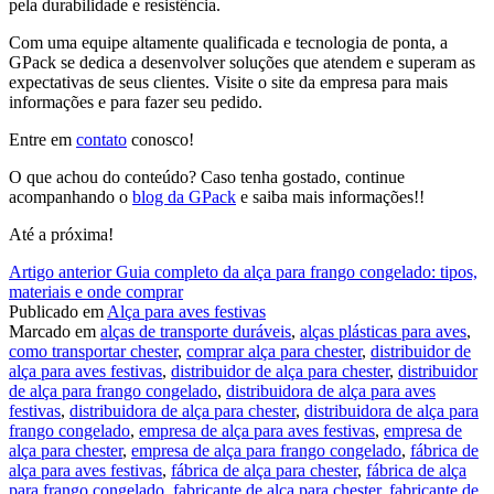
pela durabilidade e resistência.
Com uma equipe altamente qualificada e tecnologia de ponta, a
GPack se dedica a desenvolver soluções que atendem e superam as
expectativas de seus clientes. Visite o site da empresa para mais
informações e para fazer seu pedido.
Entre em
contato
conosco!
O que achou do conteúdo? Caso tenha gostado, continue
acompanhando o
blog da GPack
e saiba mais informações!!
Até a próxima!
Continue
Artigo anterior
Guia completo da alça para frango congelado: tipos,
materiais e onde comprar
lendo
Publicado em
Alça para aves festivas
Marcado em
alças de transporte duráveis
,
alças plásticas para aves
,
como transportar chester
,
comprar alça para chester
,
distribuidor de
alça para aves festivas
,
distribuidor de alça para chester
,
distribuidor
de alça para frango congelado
,
distribuidora de alça para aves
festivas
,
distribuidora de alça para chester
,
distribuidora de alça para
frango congelado
,
empresa de alça para aves festivas
,
empresa de
alça para chester
,
empresa de alça para frango congelado
,
fábrica de
alça para aves festivas
,
fábrica de alça para chester
,
fábrica de alça
para frango congelado
,
fabricante de alça para chester
,
fabricante de