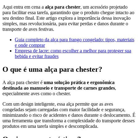
Aqui entra em cena a
alça para chester
, um acessório projetado
para facilitar essa tarefa, garantindo que o produto chegue intacto ao
seu destino final. Este artigo explora a importância dessa inovação
simples, mas revolucionária, para evitar perdas e danos durante o
transporte de aves festivas.
Guia completo da alça para frango congelado: tipos, materiais
e onde comprar
Empresa de lacre: como escolher a melhor para proteger sua
bebida e evitar fraudes
O que é uma alça para chester?
A alça para chester é
uma solução prática e ergonômica
destinada ao manuseio e transporte de carnes grandes
,
especialmente aves como o chester.
Com um design inteligente, essa alça permite que as aves
congeladas sejam carregadas com maior facilidade e segurança,
minimizando o risco de acidentes e danos durante o deslocamento. É
uma ferramenta que transforma a complexidade do transporte desses
produtos em uma tarefa simples e descomplicada.