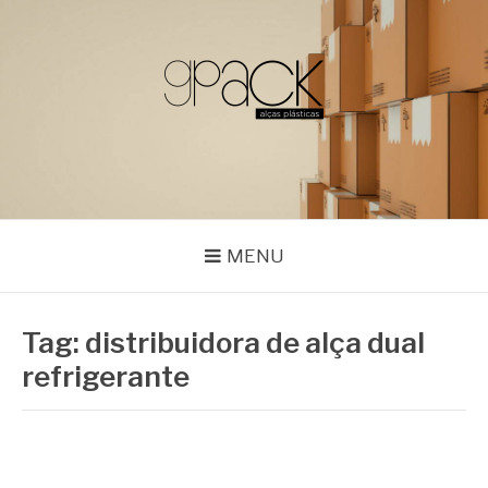
Pular
para
o
conteúdo
GPACK
MENU
Tag:
distribuidora de alça dual
refrigerante