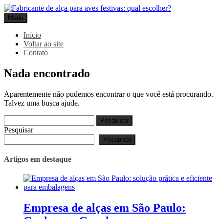
Pular
para
Menu
Gpack
o
conteúdo
Início
Voltar ao site
Contato
Nada encontrado
Aparentemente não pudemos encontrar o que você está procurando.
Talvez uma busca ajude.
Pesquisar
por:
Pesquisar
Pesquisar
Artigos em destaque
Empresa de alças em São Paulo: