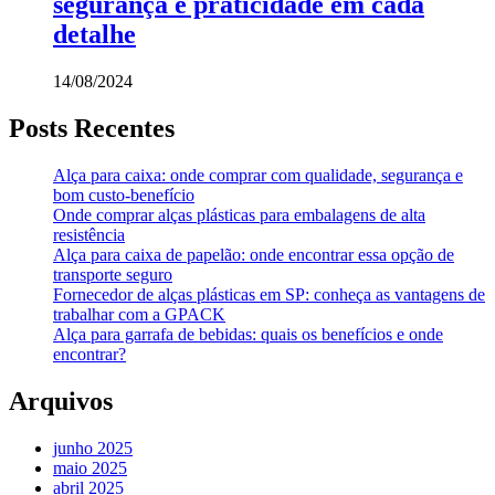
segurança e praticidade em cada
detalhe
14/08/2024
Posts Recentes
Alça para caixa: onde comprar com qualidade, segurança e
bom custo-benefício
Onde comprar alças plásticas para embalagens de alta
resistência
Alça para caixa de papelão: onde encontrar essa opção de
transporte seguro
Fornecedor de alças plásticas em SP: conheça as vantagens de
trabalhar com a GPACK
Alça para garrafa de bebidas: quais os benefícios e onde
encontrar?
Arquivos
junho 2025
maio 2025
abril 2025