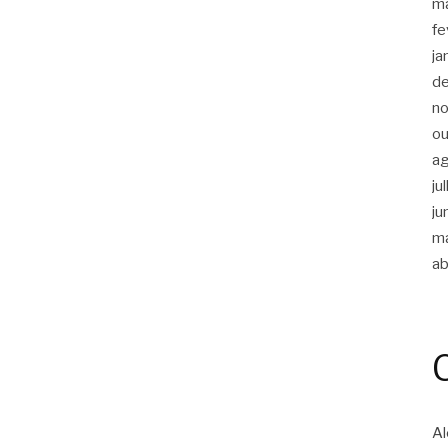
m
fe
ja
d
n
ou
a
ju
ju
m
ab
Al