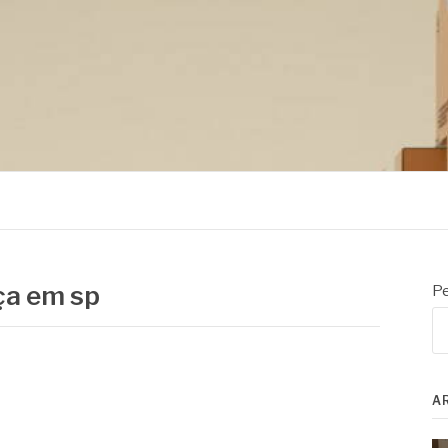
ça em sp
Pe
A