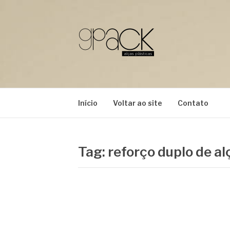
Pular
para
o
conteúdo
GPACK
Início
Voltar ao site
Contato
Tag:
reforço duplo de al