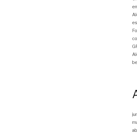
em
Al
es
Fo
co
G
Al
be
ju
m
ab