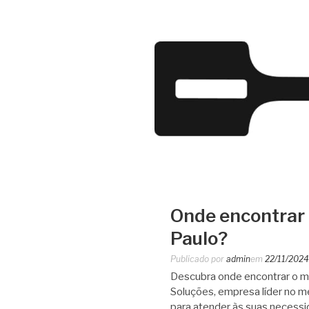
Onde encontrar 
Paulo?
Publicado por
admin
em
22/11/2024
Descubra onde encontrar o m
Soluções, empresa líder no m
​​para atender às suas neces