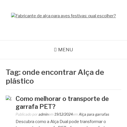
Pular
para
o
GPACK
conteúdo
MENU
Tag:
onde encontrar Alça de
plástico
Como melhorar o transporte de
garrafa PET?
Publicado por
admin
em
19/12/2024
em
Alça para garrafas
Descubra como a Alça Dual pode transformar o