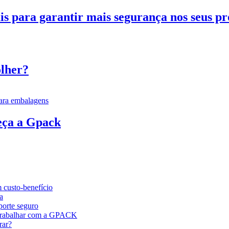
is para garantir mais segurança nos seus pr
olher?
eça a Gpack
 custo-benefício
a
porte seguro
e trabalhar com a GPACK
rar?