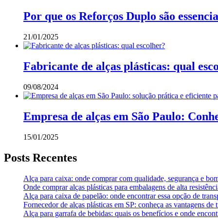
Por que os Reforços Duplo são essencia
21/01/2025
Fabricante de alças plásticas: qual esc
09/08/2024
Empresa de alças em São Paulo: Conh
15/01/2025
Posts Recentes
Alça para caixa: onde comprar com qualidade, segurança e bom
Onde comprar alças plásticas para embalagens de alta resistênci
Alça para caixa de papelão: onde encontrar essa opção de trans
Fornecedor de alças plásticas em SP: conheça as vantagens d
Alça para garrafa de bebidas: quais os benefícios e onde encont