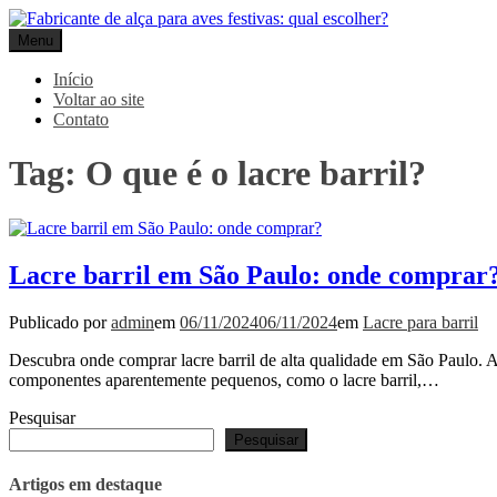
Pular
para
Menu
Gpack
o
conteúdo
Início
Voltar ao site
Contato
Tag:
O que é o lacre barril?
Lacre barril em São Paulo: onde comprar
Publicado por
admin
em
06/11/2024
06/11/2024
em
Lacre para barril
Descubra onde comprar lacre barril de alta qualidade em São Paulo. 
componentes aparentemente pequenos, como o lacre barril,…
Pesquisar
Pesquisar
Artigos em destaque