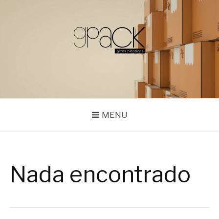
Pular
para
o
conteúdo
GPACK
MENU
Nada encontrado