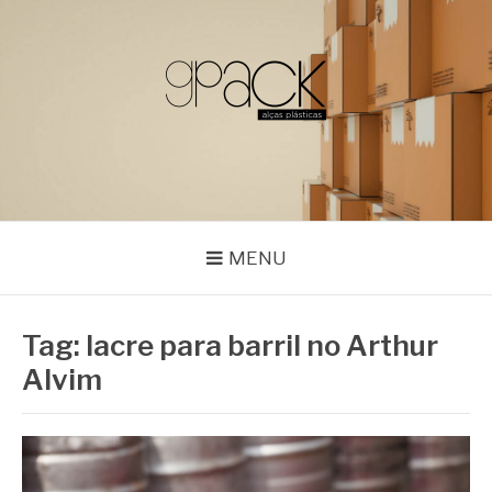
Pular
para
o
conteúdo
GPACK
MENU
Tag:
lacre para barril no Arthur
Alvim