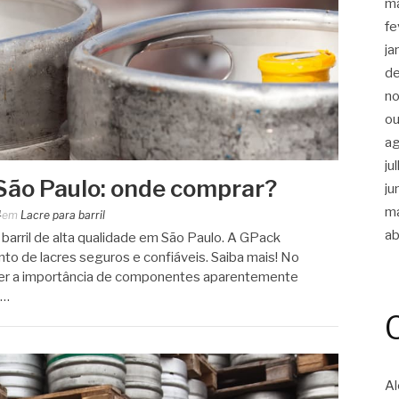
m
fe
ja
d
n
ou
a
ju
 São Paulo: onde comprar?
ju
m
4
em
Lacre para barril
ab
barril de alta qualidade em São Paulo. A GPack
nto de lacres seguros e confiáveis. Saiba mais! No
er a importância de componentes aparentemente
,…
Al