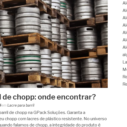
Al
Al
Al
Al
Al
Al
Al
al
La
Mo
Re
Re
l de chopp: onde encontrar?
4
em
Lacre para barril
barril de chopp na GPack Soluções. Garanta a
eu chopp com lacres de plástico resistente. No universo
uando falamos de chopp, a integridade do produto é