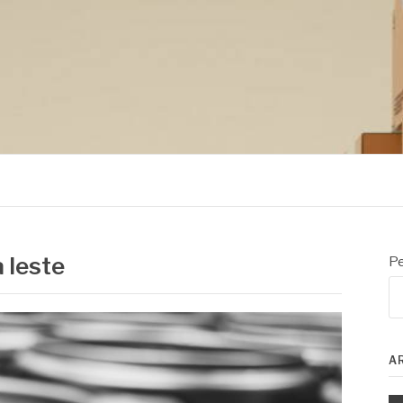
a leste
Pe
A