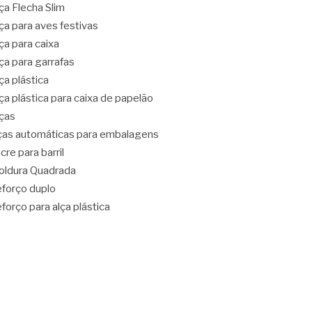
ça Flecha Slim
ça para aves festivas
ça para caixa
ça para garrafas
ça plástica
ça plástica para caixa de papelão
ças
ças automáticas para embalagens
cre para barril
ldura Quadrada
forço duplo
forço para alça plástica