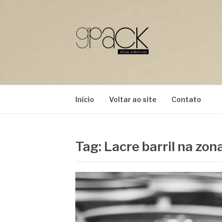
Pular
para
o
conteúdo
GPACK
Início
Voltar ao site
Contato
Tag:
Lacre barril na zon