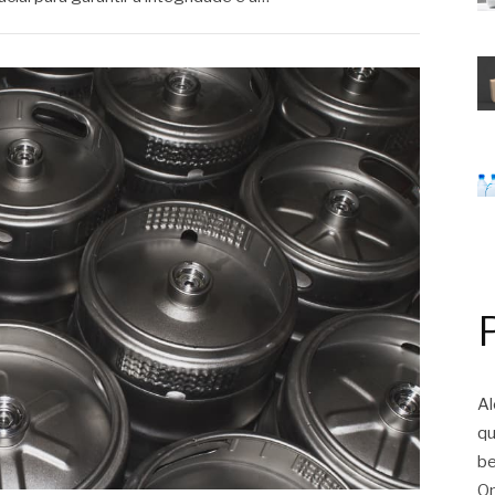
Al
qu
be
On