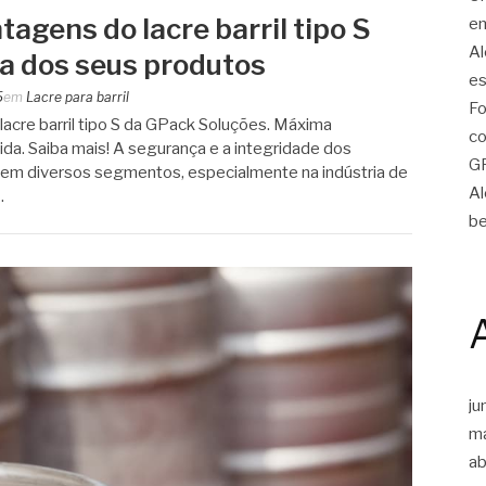
agens do lacre barril tipo S
em
Al
a dos seus produtos
es
5
em
Lacre para barril
Fo
lacre barril tipo S da GPack Soluções. Máxima
co
da. Saiba mais! A segurança e a integridade dos
G
s em diversos segmentos, especialmente na indústria de
Al
…
be
ju
m
ab