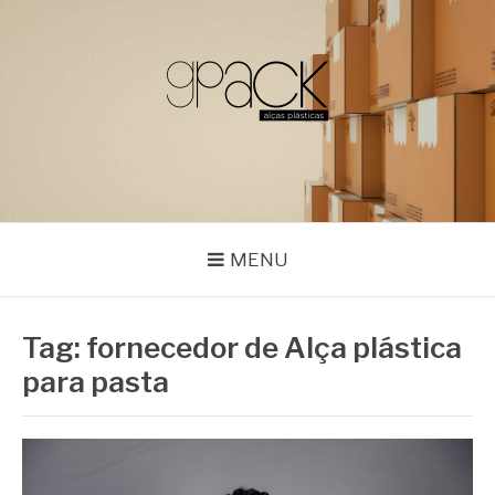
Pular
para
o
conteúdo
GPACK
MENU
Tag:
fornecedor de Alça plástica
para pasta