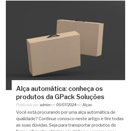
Alça automática: conheça os
produtos da GPack Soluções
Publicado por
admin
em
05/07/2024
em
Alças
Você está procurando por uma alça automática de
qualidade? Continue conosco neste artigo e tire todas
as suas dúvidas. Seja para transportar produtos de