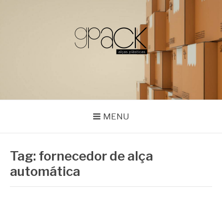
Pular
para
o
conteúdo
GPACK
MENU
Tag:
fornecedor de alça
automática