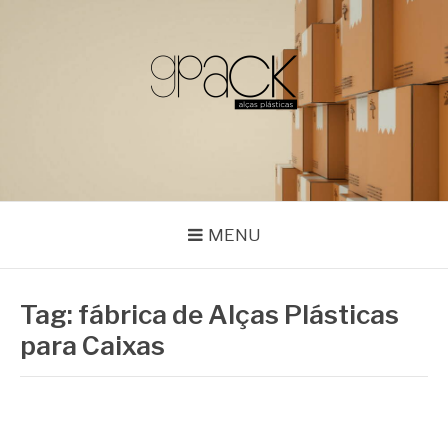
Pular
para
o
conteúdo
GPACK
MENU
Tag:
fábrica de Alças Plásticas
para Caixas