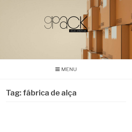
Pular
para
o
conteúdo
GPACK
MENU
Tag:
fábrica de alça