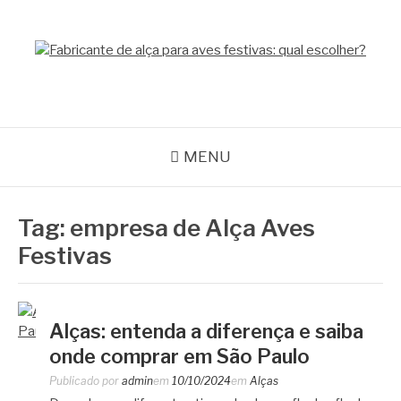
Pular
para
o
GPACK
conteúdo
MENU
Tag:
empresa de Alça Aves
Festivas
Alças: entenda a diferença e saiba
onde comprar em São Paulo
Publicado por
admin
em
10/10/2024
em
Alças