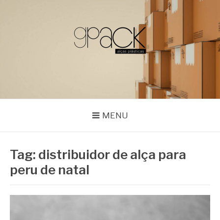
Pular
para
o
conteúdo
GPACK
MENU
Tag:
distribuidor de alça para
peru de natal