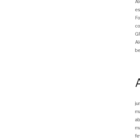
Al
es
Fo
co
G
Al
be
ju
m
ab
m
fe