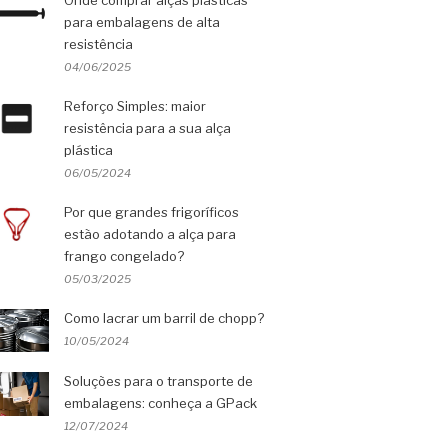
Onde comprar alças plásticas
para embalagens de alta
resistência
04/06/2025
Reforço Simples: maior
resistência para a sua alça
plástica
06/05/2024
Por que grandes frigoríficos
estão adotando a alça para
frango congelado?
05/03/2025
Como lacrar um barril de chopp?
10/05/2024
Soluções para o transporte de
embalagens: conheça a GPack
12/07/2024