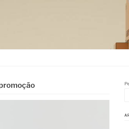
m promoção
Pe
A