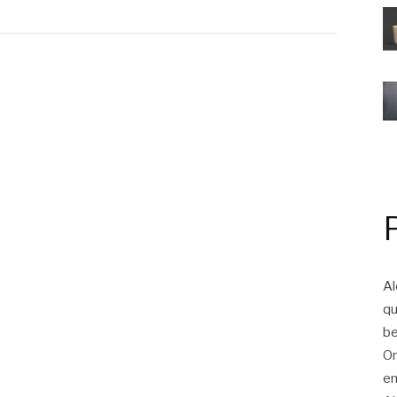
Al
qu
be
On
em