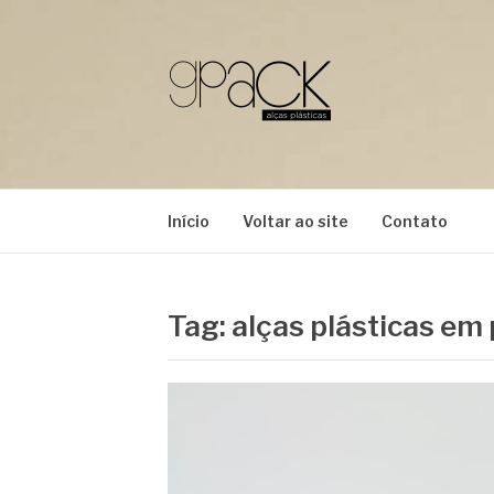
Pular
para
o
conteúdo
GPACK
Início
Voltar ao site
Contato
Tag:
alças plásticas e