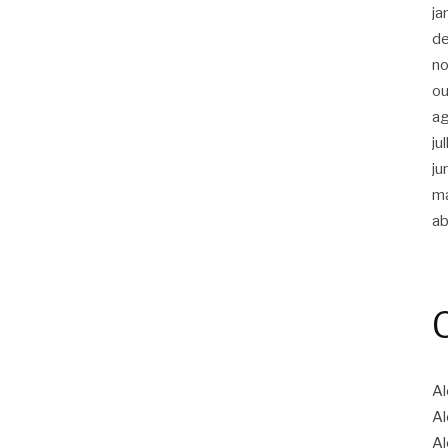
ja
d
n
ou
a
ju
ju
m
ab
Al
Al
Al