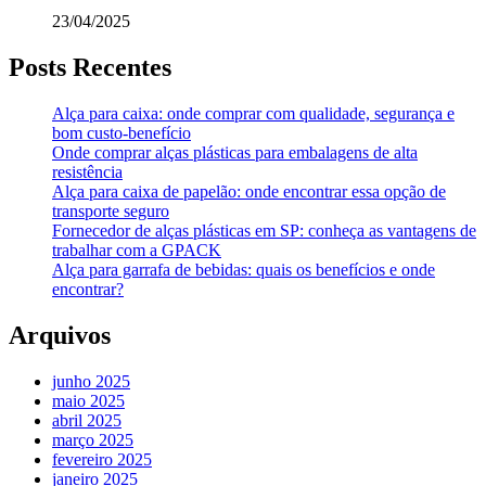
23/04/2025
Posts Recentes
Alça para caixa: onde comprar com qualidade, segurança e
bom custo-benefício
Onde comprar alças plásticas para embalagens de alta
resistência
Alça para caixa de papelão: onde encontrar essa opção de
transporte seguro
Fornecedor de alças plásticas em SP: conheça as vantagens de
trabalhar com a GPACK
Alça para garrafa de bebidas: quais os benefícios e onde
encontrar?
Arquivos
junho 2025
maio 2025
abril 2025
março 2025
fevereiro 2025
janeiro 2025