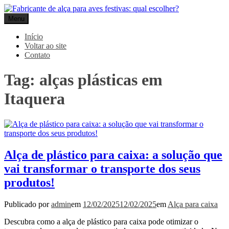
Pular
para
Menu
Gpack
o
conteúdo
Início
Voltar ao site
Contato
Tag:
alças plásticas em
Itaquera
Alça de plástico para caixa: a solução que
vai transformar o transporte dos seus
produtos!
Publicado por
admin
em
12/02/2025
12/02/2025
em
Alça para caixa
Descubra como a alça de plástico para caixa pode otimizar o