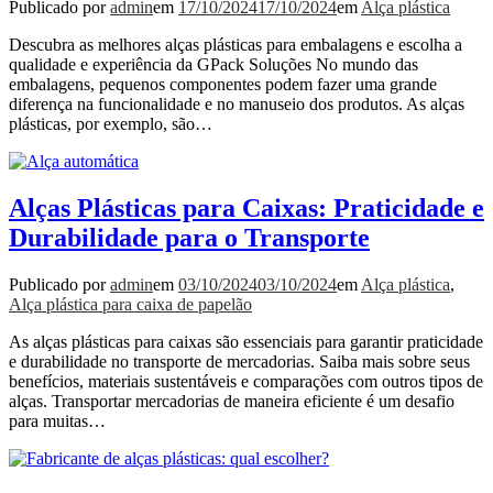
Publicado por
admin
em
17/10/2024
17/10/2024
em
Alça plástica
Descubra as melhores alças plásticas para embalagens e escolha a
qualidade e experiência da GPack Soluções No mundo das
embalagens, pequenos componentes podem fazer uma grande
diferença na funcionalidade e no manuseio dos produtos. As alças
plásticas, por exemplo, são…
Alças Plásticas para Caixas: Praticidade e
Durabilidade para o Transporte
Publicado por
admin
em
03/10/2024
03/10/2024
em
Alça plástica
,
Alça plástica para caixa de papelão
As alças plásticas para caixas são essenciais para garantir praticidade
e durabilidade no transporte de mercadorias. Saiba mais sobre seus
benefícios, materiais sustentáveis e comparações com outros tipos de
alças. Transportar mercadorias de maneira eficiente é um desafio
para muitas…