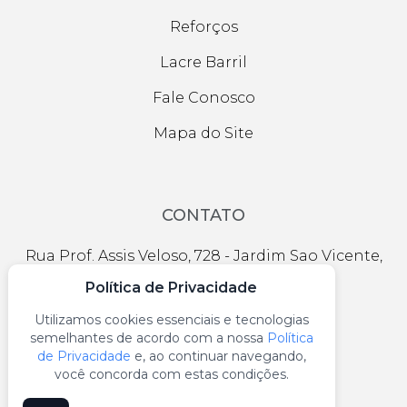
Reforços
Lacre Barril
Fale Conosco
Mapa do Site
CONTATO
Rua Prof. Assis Veloso, 728 - Jardim Sao Vicente,
São Paulo - SP
Política de Privacidade
contato@gpacksolucoes.com.br
Utilizamos cookies essenciais e tecnologias
semelhantes de acordo com a nossa
Política
(11) 2956-1174
de Privacidade
e, ao continuar navegando,
você concorda com estas condições.