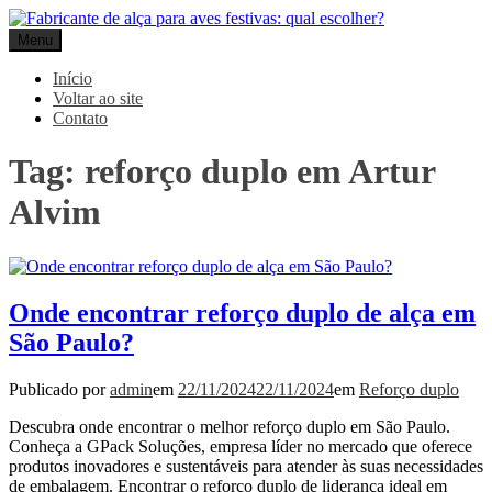
Pular
para
Menu
Gpack
o
conteúdo
Início
Voltar ao site
Contato
Tag:
reforço duplo em Artur
Alvim
Onde encontrar reforço duplo de alça em
São Paulo?
Publicado por
admin
em
22/11/2024
22/11/2024
em
Reforço duplo
Descubra onde encontrar o melhor reforço duplo em São Paulo.
Conheça a GPack Soluções, empresa líder no mercado que oferece
produtos inovadores e sustentáveis ​​para atender às suas necessidades
de embalagem. Encontrar o reforço duplo de liderança ideal em