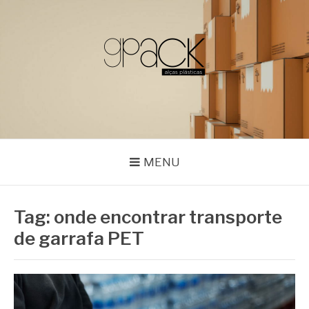
Pular
para
o
conteúdo
GPACK
MENU
Tag:
onde encontrar transporte
de garrafa PET