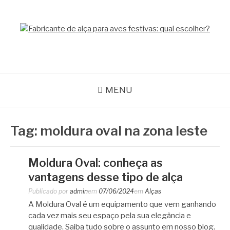
Pular
para
o
GPACK
conteúdo
MENU
Tag:
moldura oval na zona leste
Moldura Oval: conheça as
vantagens desse tipo de alça
Publicado por
admin
em
07/06/2024
em
Alças
A Moldura Oval é um equipamento que vem ganhando
cada vez mais seu espaço pela sua elegância e
qualidade. Saiba tudo sobre o assunto em nosso blog.