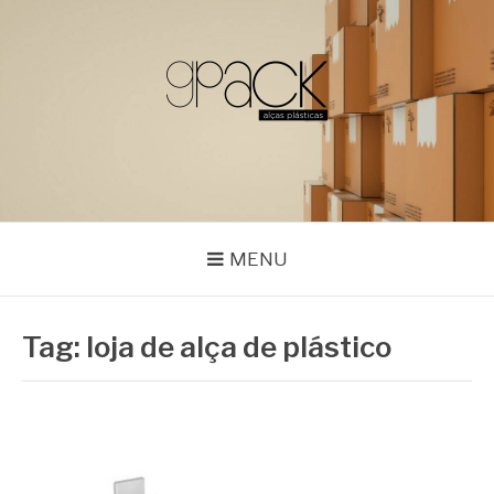
Pular
para
o
conteúdo
GPACK
MENU
Tag:
loja de alça de plástico