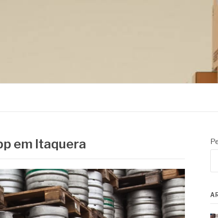
opp em Itaquera
Pe
A