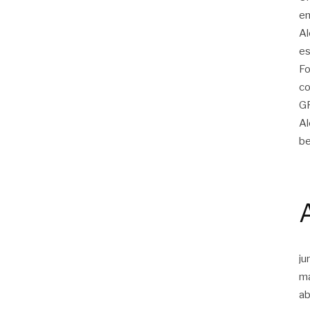
em
Al
es
Fo
co
G
Al
be
ju
m
ab