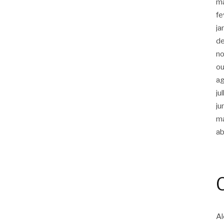
m
fe
ja
d
n
ou
a
ju
ju
m
ab
Al