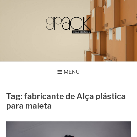
Pular
para
o
conteúdo
GPACK
MENU
Tag:
fabricante de Alça plástica
para maleta