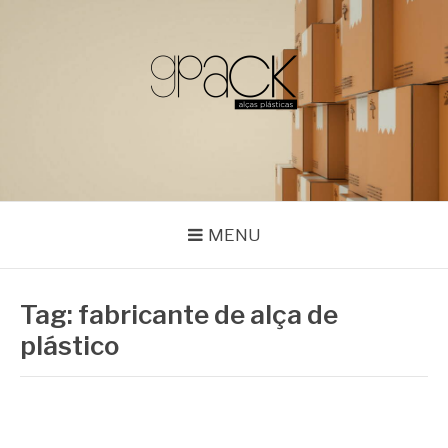
Pular
para
o
conteúdo
GPACK
MENU
Tag:
fabricante de alça de
plástico