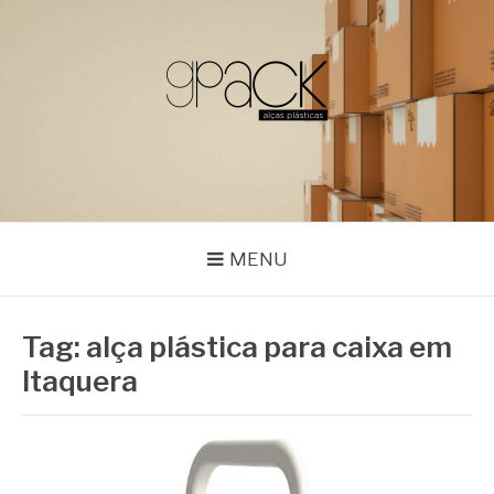
Pular
para
o
conteúdo
GPACK
MENU
Tag:
alça plástica para caixa em
Itaquera