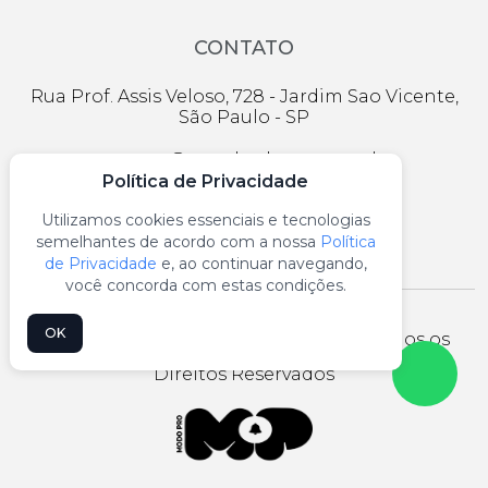
CONTATO
Rua Prof. Assis Veloso, 728 - Jardim Sao Vicente,
São Paulo - SP
contato@gpacksolucoes.com.br
Política de Privacidade
(11) 2956-1174
Utilizamos cookies essenciais e tecnologias
semelhantes de acordo com a nossa
Política
de Privacidade
e, ao continuar navegando,
você concorda com estas condições.
OK
Gpack industria e comercio © 2026 - Todos os
Direitos Reservados