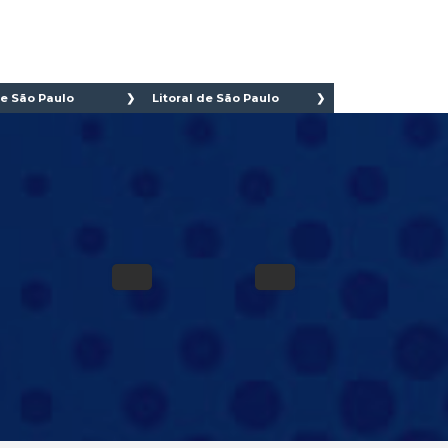
e São Paulo
Litoral de São Paulo
 Caetano do
Bertioga
Cananéia
 Bernardo do
Caraguatatuba
mpo
Cubatão
to André
Guarujá
adema
Ilha Comprida
rulhos
Iguape
ano
Ilhabela
eirão Pires
Itanhaém
uá
Mongaguá
bu
Riviera de São
bu Guaçú
Lourenço
u das Artes
Santos
pecerica da
São Vicente
ra
Praia Grande
sco
Ubatuba
ueri
São Sebastião
dira
Peruíbe