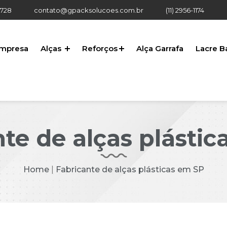
 728
contato@gpacksolucoes.com.br
(11) 2956-1174
mpresa
Alças
Reforços
Alça Garrafa
Lacre Ba
te de alças plásti
Home
|
Fabricante de alças plásticas em SP