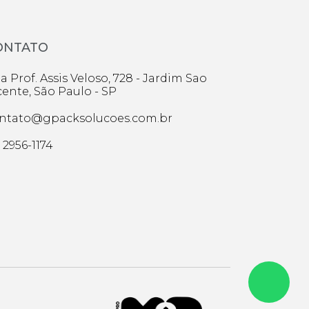
ia
pevi
tana de
ONTATO
naíba
erias
nco da Rocha
a Prof. Assis Veloso, 728 - Jardim Sao
oão da Serra
cente, São Paulo - SP
amar
já
ntato@gpacksolucoes.com.br
haville
riporã
) 2956-1174
C
CD