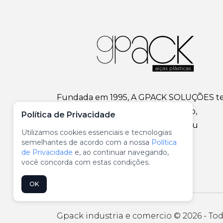
Sé
Medeiros
Pinh
Vila
Piri
Buarque
Rap
Tav
Rio
São
Dom
Sum
Vila
Leo
Fundada em 1995, A GPACK SOLUÇÕES t
Vila
uma vasta experiência no mercado,
Política de Privacidade
consolidando-se como líder em seu
Utilizamos cookies essenciais e tecnologias
segmento.
semelhantes de acordo com a nossa
Política
de Privacidade
e, ao continuar navegando,
você concorda com estas condições.
OK
Gpack industria e comercio © 2026 - Tod