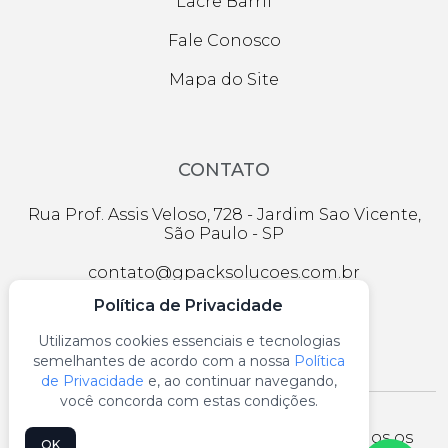
Lacre Barril
Fale Conosco
Mapa do Site
CONTATO
Rua Prof. Assis Veloso, 728 - Jardim Sao Vicente,
São Paulo - SP
contato@gpacksolucoes.com.br
Política de Privacidade
(11) 2956-1174
Utilizamos cookies essenciais e tecnologias
semelhantes de acordo com a nossa
Política
de Privacidade
e, ao continuar navegando,
você concorda com estas condições.
Gpack industria e comercio © 2026 - Todos os
OK